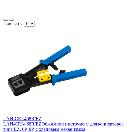
Показать:
LAN-CRI-468R/EZ
LAN-CRI-468R/EZ
Обжимной инструмент для коннекторов
типа EZ, 6P, 8P, с храповым механизмом