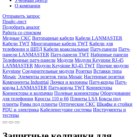
Учебный центр
О компании
Отправить запрос
Прайс-лист
Подобрать аналог
Работа со списком
Медные СКС
Витопарные кабели
Кабели LANMASTER
Кабели TWT
Многопарные кабели TWT
Кабели для
телефонии и ШПД
Кабели коаксиальные
Патч-панели
Патч-
панели LANMASTER
Патч-панели TWT
Наборные панели
Телефонные патч-панели
Модули
Модули Keystone RJ-45
LANMASTER
Модули Keystone RJ-45 TWT
Прочие модули
Keystone
Соединительные модули
Розетки
Вставки типа
Mosaic
Элементы розеток типа Mosaic
Настенные розетки
Компоненты Industrial
Лючки и колонны
Патч-корды
Патч-
корды LANMASTER
Патч-корды TWT
Коннекторы
Коннекторы и колпачки
Полевые коннекторы
Оборудование
для телефонии
Кроссы 110 и 66
Плинты LSA
Боксы под
плинты
Рамы под плинты
Оптические СКС
Шкафы и стойки
PDU и электрика
Кабеленесущие системы
Инструменты и
тестеры
Защитные колпачки для