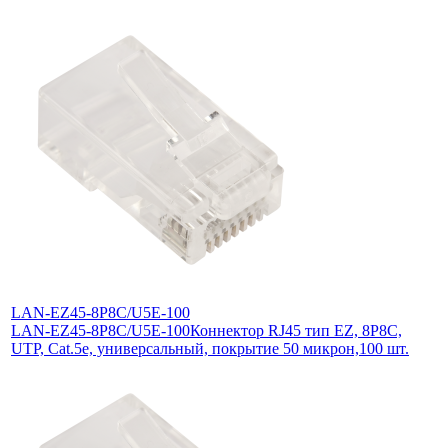
LAN-EZ45-8P8C/U5E-100
LAN-EZ45-8P8C/U5E-100
Коннектор RJ45 тип EZ, 8P8C,
UTP, Cat.5e, универсальный, покрытие 50 микрон,100 шт.