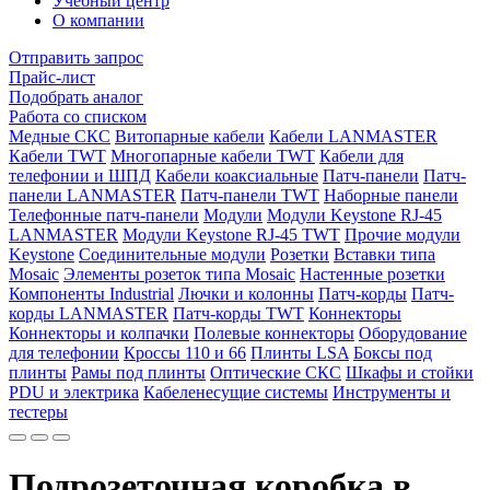
Учебный центр
О компании
Отправить запрос
Прайс-лист
Подобрать аналог
Работа со списком
Медные СКС
Витопарные кабели
Кабели LANMASTER
Кабели TWT
Многопарные кабели TWT
Кабели для
телефонии и ШПД
Кабели коаксиальные
Патч-панели
Патч-
панели LANMASTER
Патч-панели TWT
Наборные панели
Телефонные патч-панели
Модули
Модули Keystone RJ-45
LANMASTER
Модули Keystone RJ-45 TWT
Прочие модули
Keystone
Соединительные модули
Розетки
Вставки типа
Mosaic
Элементы розеток типа Mosaic
Настенные розетки
Компоненты Industrial
Лючки и колонны
Патч-корды
Патч-
корды LANMASTER
Патч-корды TWT
Коннекторы
Коннекторы и колпачки
Полевые коннекторы
Оборудование
для телефонии
Кроссы 110 и 66
Плинты LSA
Боксы под
плинты
Рамы под плинты
Оптические СКС
Шкафы и стойки
PDU и электрика
Кабеленесущие системы
Инструменты и
тестеры
Подрозеточная коробка в