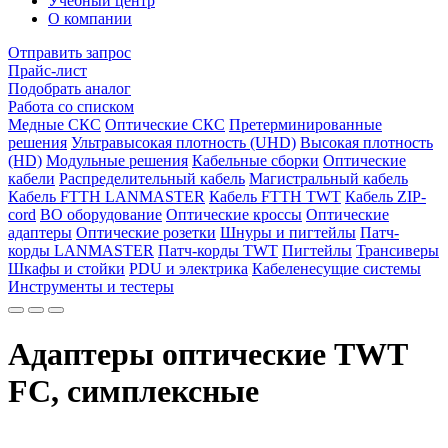
Учебный центр
О компании
Отправить запрос
Прайс-лист
Подобрать аналог
Работа со списком
Медные СКС
Оптические СКС
Претерминированные
решения
Ультравысокая плотность (UHD)
Высокая плотность
(HD)
Модульные решения
Кабельные сборки
Оптические
кабели
Распределительный кабель
Магистральный кабель
Кабель FTTH LANMASTER
Кабель FTTH TWT
Кабель ZIP-
cord
ВО оборудование
Оптические кроссы
Оптические
адаптеры
Оптические розетки
Шнуры и пигтейлы
Патч-
корды LANMASTER
Патч-корды TWT
Пигтейлы
Трансиверы
Шкафы и стойки
PDU и электрика
Кабеленесущие системы
Инструменты и тестеры
Адаптеры оптические TWT
FC, симплексные