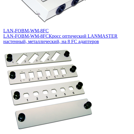
LAN-FOBM-WM-8FC
LAN-FOBM-WM-8FC
Кросс оптический LANMASTER
настенный, металлический, на 8 FC адаптеров