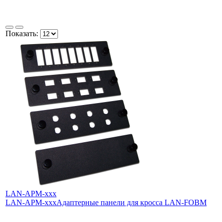
Показать:
LAN-APM-xхх
LAN-APM-xхх
Адаптерные панели для кросса LAN-FOBМ