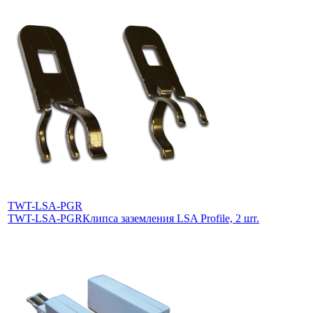
TWT-LSA-PGR
TWT-LSA-PGR
Клипса заземления LSA Profile, 2 шт.