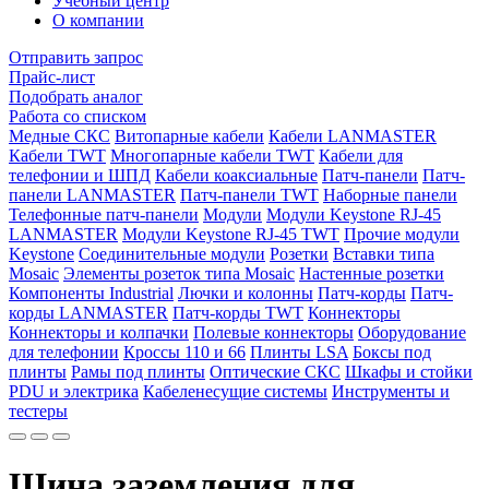
Учебный центр
О компании
Отправить запрос
Прайс-лист
Подобрать аналог
Работа со списком
Медные СКС
Витопарные кабели
Кабели LANMASTER
Кабели TWT
Многопарные кабели TWT
Кабели для
телефонии и ШПД
Кабели коаксиальные
Патч-панели
Патч-
панели LANMASTER
Патч-панели TWT
Наборные панели
Телефонные патч-панели
Модули
Модули Keystone RJ-45
LANMASTER
Модули Keystone RJ-45 TWT
Прочие модули
Keystone
Соединительные модули
Розетки
Вставки типа
Mosaic
Элементы розеток типа Mosaic
Настенные розетки
Компоненты Industrial
Лючки и колонны
Патч-корды
Патч-
корды LANMASTER
Патч-корды TWT
Коннекторы
Коннекторы и колпачки
Полевые коннекторы
Оборудование
для телефонии
Кроссы 110 и 66
Плинты LSA
Боксы под
плинты
Рамы под плинты
Оптические СКС
Шкафы и стойки
PDU и электрика
Кабеленесущие системы
Инструменты и
тестеры
Шина заземления для