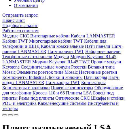
Учебный центр
О компании
Отправить запрос
Прайс-лист
Подобрать аналог
Работа со списком
Медные СКС
Витопарные кабели
Кабели LANMASTER
Кабели TWT
Многопарные кабели TWT
Кабели для
телефонии и ШПД
Кабели коаксиальные
Патч-панели
Патч-
панели LANMASTER
Патч-панели TWT
Наборные панели
Телефонные патч-панели
Модули
Модули Keystone RJ-45
LANMASTER
Модули Keystone RJ-45 TWT
Прочие модули
Keystone
Соединительные модули
Розетки
Вставки типа
Mosaic
Элементы розеток типа Mosaic
Настенные розетки
Компоненты Industrial
Лючки и колонны
Патч-корды
Патч-
корды LANMASTER
Патч-корды TWT
Коннекторы
Коннекторы и колпачки
Полевые коннекторы
Оборудование
для телефонии
Кроссы 110 и 66
Плинты LSA
Боксы под
плинты
Рамы под плинты
Оптические СКС
Шкафы и стойки
PDU и электрика
Кабеленесущие системы
Инструменты и
тестеры
Плинт размыкаемый LSA