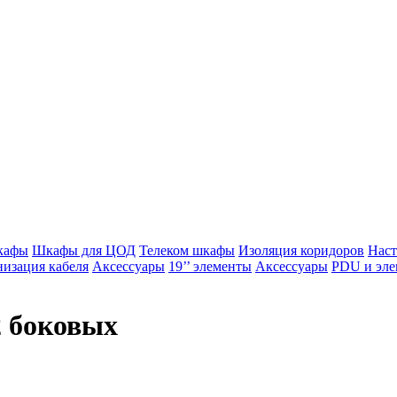
кафы
Шкафы для ЦОД
Телеком шкафы
Изоляция коридоров
Нас
изация кабеля
Аксессуары
19’’ элементы
Аксессуары
PDU и эле
2 боковых