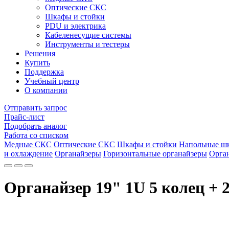
Оптические СКС
Шкафы и стойки
PDU и электрика
Кабеленесущие системы
Инструменты и тестеры
Решения
Купить
Поддержка
Учебный центр
О компании
Отправить запрос
Прайс-лист
Подобрать аналог
Работа со списком
Медные СКС
Оптические СКС
Шкафы и стойки
Напольные ш
и охлаждение
Органайзеры
Горизонтальные органайзеры
Орган
Органайзер 19" 1U 5 колец + 