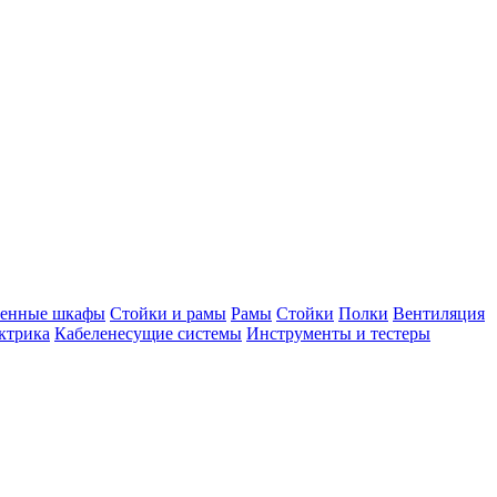
тенные шкафы
Стойки и рамы
Рамы
Стойки
Полки
Вентиляция
ктрика
Кабеленесущие системы
Инструменты и тестеры