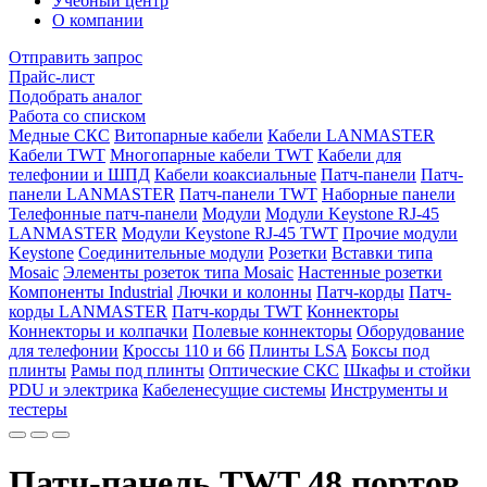
Учебный центр
О компании
Отправить запрос
Прайс-лист
Подобрать аналог
Работа со списком
Медные СКС
Витопарные кабели
Кабели LANMASTER
Кабели TWT
Многопарные кабели TWT
Кабели для
телефонии и ШПД
Кабели коаксиальные
Патч-панели
Патч-
панели LANMASTER
Патч-панели TWT
Наборные панели
Телефонные патч-панели
Модули
Модули Keystone RJ-45
LANMASTER
Модули Keystone RJ-45 TWT
Прочие модули
Keystone
Соединительные модули
Розетки
Вставки типа
Mosaic
Элементы розеток типа Mosaic
Настенные розетки
Компоненты Industrial
Лючки и колонны
Патч-корды
Патч-
корды LANMASTER
Патч-корды TWT
Коннекторы
Коннекторы и колпачки
Полевые коннекторы
Оборудование
для телефонии
Кроссы 110 и 66
Плинты LSA
Боксы под
плинты
Рамы под плинты
Оптические СКС
Шкафы и стойки
PDU и электрика
Кабеленесущие системы
Инструменты и
тестеры
Патч-панель TWT 48 портов,