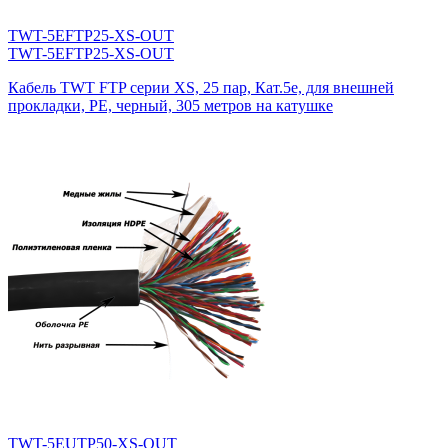
TWT-5EFTP25-XS-OUT
TWT-5EFTP25-XS-OUT
Кабель TWT FTP серии XS, 25 пар, Кат.5e, для внешней
прокладки, PE, черный, 305 метров на катушке
TWT-5EUTP50-XS-OUT