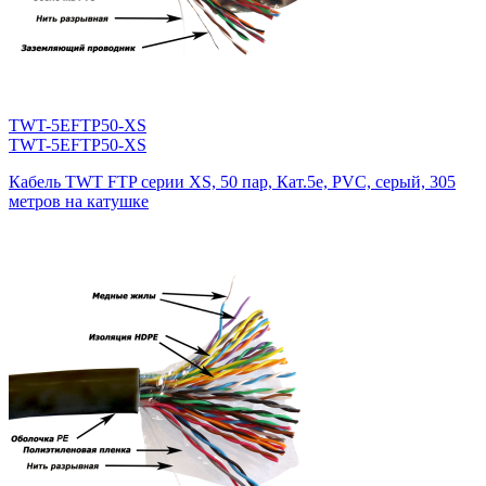
TWT-5EFTP50-XS
TWT-5EFTP50-XS
Кабель TWT FTP серии XS, 50 пар, Кат.5e, PVC, серый, 305
метров на катушке