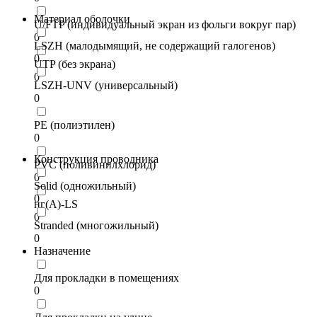
Материал оболочки
U/FTP (индивидуальный экран из фольги вокруг пар)
0
LSZH (малодымящий, не содержащий галогенов)
0
UTP (без экрана)
0
LSZH-UNV (универсальный)
0
PE (полиэтилен)
0
Конструкция проводника
PVC (поливинилхлорид)
0
Solid (одножильный)
0
нг(А)-LS
0
Stranded (многожильный)
0
Назначение
Для прокладки в помещениях
0