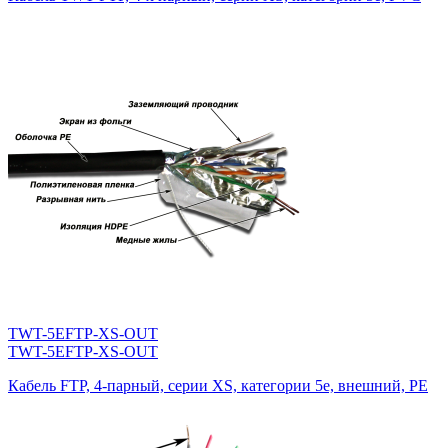
TWT-5EFTP-XS-OUT
TWT-5EFTP-XS-OUT
Кабель FTP, 4-парный, серии XS, категории 5е, внешний, PE