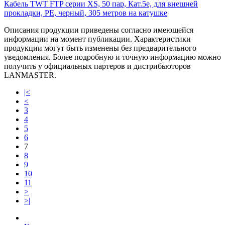
Кабель TWT FTP серии XS, 50 пар, Кат.5e, для внешней
прокладки, PE, черный, 305 метров на катушке
Описания продукции приведены согласно имеющейся
информации на момент публикации. Характеристики
продукции могут быть изменены без предварительного
уведомления. Более подробную и точную информацию можно
получить у официальных партеров и дистрибьюторов
LANMASTER.
|<
<
3
4
5
6
7
8
9
10
11
>
>|