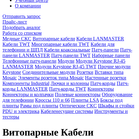
Учебный центр
О компании
Отправить запрос
Прайс-лист
Подобрать аналог
Работа со списком
Медные СКС
Витопарные кабели
Кабели LANMASTER
Кабели TWT
Многопарные кабели TWT
Кабели для
телефонии и ШПД
Кабели коаксиальные
Патч-панели
Патч-
панели LANMASTER
Патч-панели TWT
Наборные панели
Телефонные патч-панели
Модули
Модули Keystone RJ-45
LANMASTER
Модули Keystone RJ-45 TWT
Прочие модули
Keystone
Соединительные модули
Розетки
Вставки типа
Mosaic
Элементы розеток типа Mosaic
Настенные розетки
Компоненты Industrial
Лючки и колонны
Патч-корды
Патч-
корды LANMASTER
Патч-корды TWT
Коннекторы
Коннекторы и колпачки
Полевые коннекторы
Оборудование
для телефонии
Кроссы 110 и 66
Плинты LSA
Боксы под
плинты
Рамы под плинты
Оптические СКС
Шкафы и стойки
PDU и электрика
Кабеленесущие системы
Инструменты и
тестеры
Витопарные Кабели