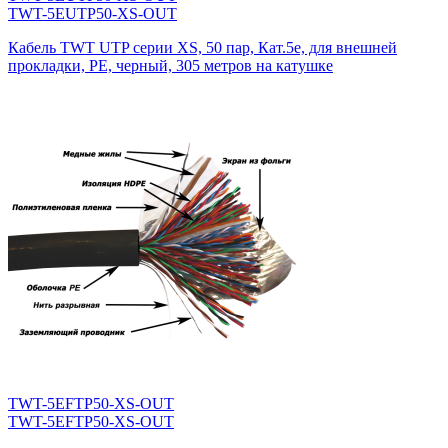
TWT-5EUTP50-XS-OUT
Кабель TWT UTP серии XS, 50 пар, Кат.5e, для внешней
прокладки, PE, черный, 305 метров на катушке
TWT-5EFTP50-XS-OUT
TWT-5EFTP50-XS-OUT