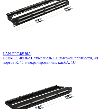
LAN-PPC48U6A
LAN-PPC48U6A
Патч-панель 19" высокой плотности, 48
портов RJ45, неэкранированная, кат.6A, 1U