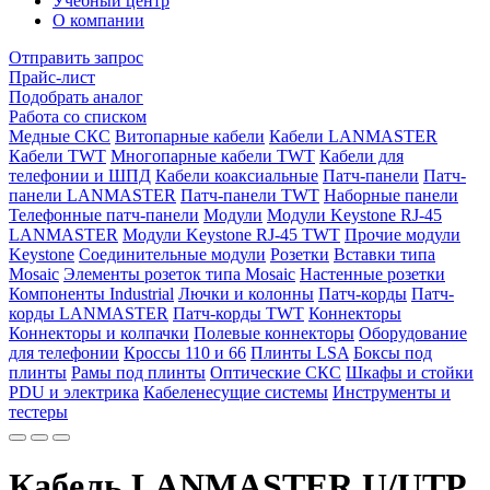
Учебный центр
О компании
Отправить запрос
Прайс-лист
Подобрать аналог
Работа со списком
Медные СКС
Витопарные кабели
Кабели LANMASTER
Кабели TWT
Многопарные кабели TWT
Кабели для
телефонии и ШПД
Кабели коаксиальные
Патч-панели
Патч-
панели LANMASTER
Патч-панели TWT
Наборные панели
Телефонные патч-панели
Модули
Модули Keystone RJ-45
LANMASTER
Модули Keystone RJ-45 TWT
Прочие модули
Keystone
Соединительные модули
Розетки
Вставки типа
Mosaic
Элементы розеток типа Mosaic
Настенные розетки
Компоненты Industrial
Лючки и колонны
Патч-корды
Патч-
корды LANMASTER
Патч-корды TWT
Коннекторы
Коннекторы и колпачки
Полевые коннекторы
Оборудование
для телефонии
Кроссы 110 и 66
Плинты LSA
Боксы под
плинты
Рамы под плинты
Оптические СКС
Шкафы и стойки
PDU и электрика
Кабеленесущие системы
Инструменты и
тестеры
Кабель LANMASTER U/UTP,