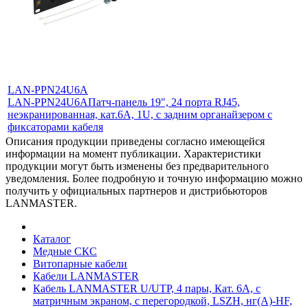
LAN-PPN24U6A
LAN-PPN24U6A
Патч-панель 19", 24 порта RJ45,
неэкранированная, кат.6A, 1U, с задним органайзером с
фиксаторами кабеля
Описания продукции приведены согласно имеющейся
информации на момент публикации. Характеристики
продукции могут быть изменены без предварительного
уведомления. Более подробную и точную информацию можно
получить у официальных партнеров и дистрибьюторов
LANMASTER.
Каталог
Медные СКС
Витопарные кабели
Кабели LANMASTER
Кабель LANMASTER U/UTP, 4 пары, Кат. 6A, с
матричным экраном, с перегородкой, LSZH, нг(A)-HF,