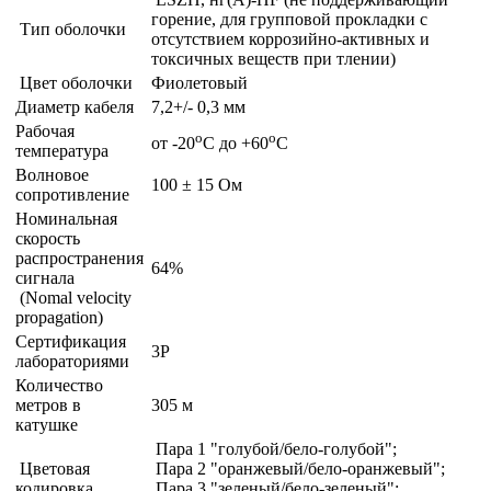
горение, для групповой прокладки с
Тип оболочки
отсутствием коррозийно-активных и
токсичных веществ при тлении)
Цвет оболочки
Фиолетовый
Диаметр кабеля
7,2+/- 0,3 мм
Рабочая
o
o
от -20
С до +60
С
температура
Волновое
100 ± 15 Ом
сопротивление
Номинальная
скорость
распространения
64%
сигнала
(Nomal velocity
propagation)
Сертификация
3P
лабораториями
Количество
метров в
305 м
катушке
Пара 1 "голубой/бело-голубой";
Цветовая
Пара 2 "оранжевый/бело-оранжевый";
кодировка
Пара 3 "зеленый/бело-зеленый";