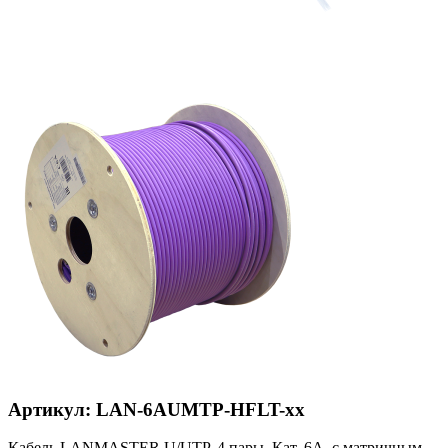
Артикул: LAN-6AUMTP-HFLT-xx
Кабель LANMASTER U/UTP, 4 пары, Кат. 6A, с матричным