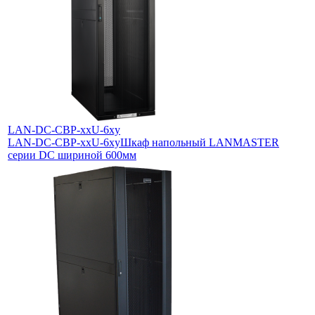
LAN-DC-CBP-xxU-6xy
LAN-DC-CBP-xxU-6xy
Шкаф напольный LANMASTER
серии DC шириной 600мм