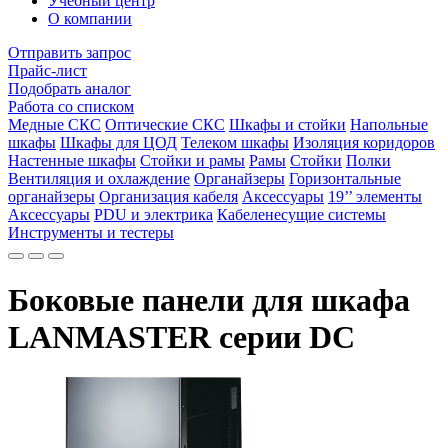
Учебный центр
О компании
Отправить запрос
Прайс-лист
Подобрать аналог
Работа со списком
Медные СКС
Оптические СКС
Шкафы и стойки
Напольные
шкафы
Шкафы для ЦОД
Телеком шкафы
Изоляция коридоров
Настенные шкафы
Стойки и рамы
Рамы
Стойки
Полки
Вентиляция и охлаждение
Органайзеры
Горизонтальные
органайзеры
Организация кабеля
Аксессуары
19’’ элементы
Аксессуары
PDU и электрика
Кабеленесущие системы
Инструменты и тестеры
Боковые панели для шкафа
LANMASTER серии DC