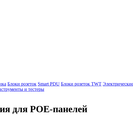
ика
Блоки розеток
Smart PDU
Блоки розеток TWT
Электрически
струменты и тестеры
ния для POE-панелей