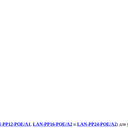
-PP12-POE/A1
,
LAN-PP16-POE/A2
и
LAN-PP24-POE/A2
) для