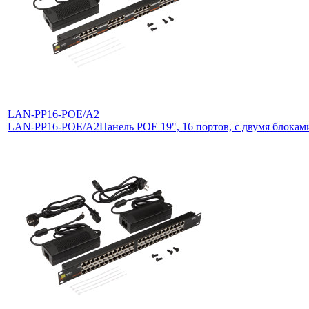
LAN-PP16-POE/A2
LAN-PP16-POE/A2
Панель POE 19", 16 портов, с двумя блока