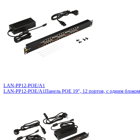
LAN-PP12-POE/A1
LAN-PP12-POE/A1
Панель POE 19", 12 портов, с одним блоко