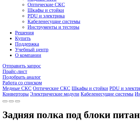
Оптические СКС
Шкафы и стойки
PDU и электрика
Кабеленесущие системы
Инструменты и тестеры
Решения
Купить
Поддержка
Учебный центр
О компании
Отправить запрос
Прайс-лист
Подобрать аналог
Работа со списком
Медные СКС
Оптические СКС
Шкафы и стойки
PDU и электр
Конверторы
Электрические модули
Кабеленесущие системы
Ин
Задняя полка под блоки пита