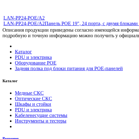
LAN-PP24-POE/A2
LAN-PP24-POE/A2
Панель POE 19", 24 порта, с двумя блокам
Описания продукции приведены согласно имеющейся информац
подробную и точную информацию можно получить у официа
Каталог
PDU и электрика
Оборудование POE
Задняя полка под блоки питания для POE-панелей
Каталог
Медные СКС
Оптические СКС
Шкафы и стойки
PDU и электрика
Кабеленесущие системы
Инструменты и тестеры
Решения