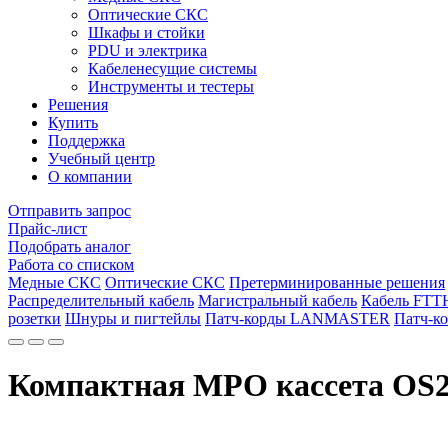
Оптические СКС
Шкафы и стойки
PDU и электрика
Кабеленесущие системы
Инструменты и тестеры
Решения
Купить
Поддержка
Учебный центр
О компании
Отправить запрос
Прайс-лист
Подобрать аналог
Работа со списком
Медные СКС
Оптические СКС
Претерминированные решения
Распределительный кабель
Магистральный кабель
Кабель FT
розетки
Шнуры и пигтейлы
Патч-корды LANMASTER
Патч-к
Компактная MPO кассета OS2, 