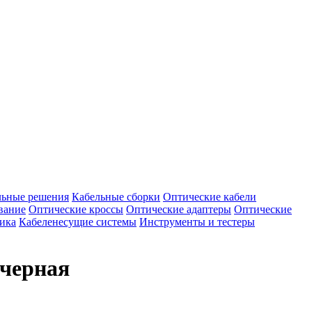
ьные решения
Кабельные сборки
Оптические кабели
вание
Оптические кроссы
Оптические адаптеры
Оптические
ика
Кабеленесущие системы
Инструменты и тестеры
 черная