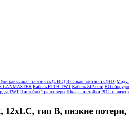
Ультравысокая плотность (UHD)
Высокая плотность (HD)
Модул
TH LANMASTER
Кабель FTTH TWT
Кабель ZIP-cord
ВО оборудо
орды TWT
Пигтейлы
Трансиверы
Шкафы и стойки
PDU и электр
12xLC, тип B, низкие потери,