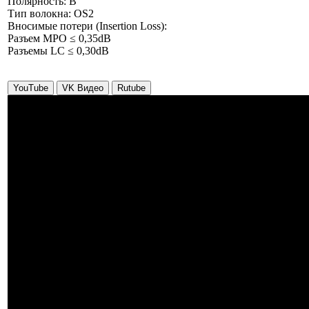
Полярность: В
Тип волокна: ОS2
Вносимые потери (Insertion Loss):
Разъем MPO ≤ 0,35dB
Разъемы LC ≤ 0,30dB
YouTube
VK Видео
Rutube