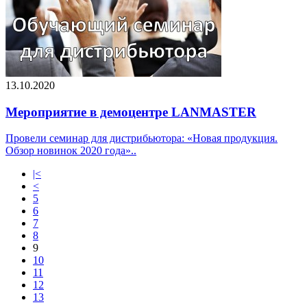
13.10.2020
Мероприятие в демоцентре LANMASTER
Провели семинар для дистрибьютора: «Новая продукция.
Обзор новинок 2020 года»..
|<
<
5
6
7
8
9
10
11
12
13