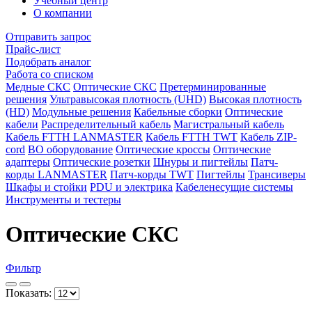
Учебный центр
О компании
Отправить запрос
Прайс-лист
Подобрать аналог
Работа со списком
Медные СКС
Оптические СКС
Претерминированные
решения
Ультравысокая плотность (UHD)
Высокая плотность
(HD)
Модульные решения
Кабельные сборки
Оптические
кабели
Распределительный кабель
Магистральный кабель
Кабель FTTH LANMASTER
Кабель FTTH TWT
Кабель ZIP-
cord
ВО оборудование
Оптические кроссы
Оптические
адаптеры
Оптические розетки
Шнуры и пигтейлы
Патч-
корды LANMASTER
Патч-корды TWT
Пигтейлы
Трансиверы
Шкафы и стойки
PDU и электрика
Кабеленесущие системы
Инструменты и тестеры
Оптические СКС
Фильтр
Показать: