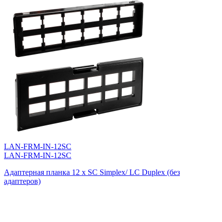
LAN-FRM-IN-12SC
LAN-FRM-IN-12SC
Адаптерная планка 12 x SC Simplex/ LC Duplex (без
адаптеров)