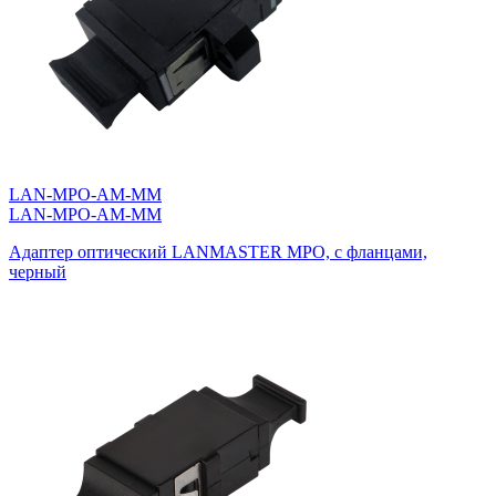
LAN-MPO-AM-MM
LAN-MPO-AM-MM
Адаптер оптический LANMASTER MPO, с фланцами,
черный