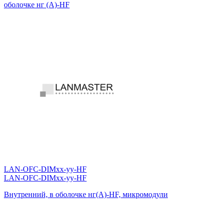
оболочке нг (А)-HF
LAN-OFC-DIMxx-yy-HF
LAN-OFC-DIMxx-yy-HF
Внутренний, в оболочке нг(А)-HF, микромодули