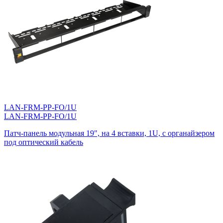
LAN-FRM-PP-FO/1U
LAN-FRM-PP-FO/1U
Патч-панель модульная 19", на 4 вставки, 1U, с органайзером
под оптический кабель