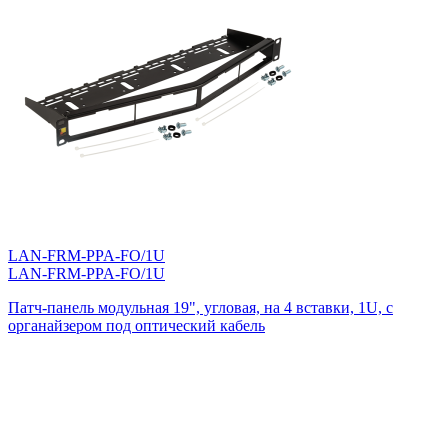
LAN-FRM-PPA-FO/1U
LAN-FRM-PPA-FO/1U
Патч-панель модульная 19", угловая, на 4 вставки, 1U, с
органайзером под оптический кабель